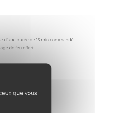
se d’une durée de 15 min commandé,
age de feu offert
bassadeur ToutChâlons.
r ceux que vous