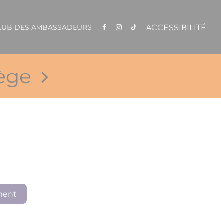
ACCESSIBILITÉ
CLUB DES AMBASSADEURS
ège
ment