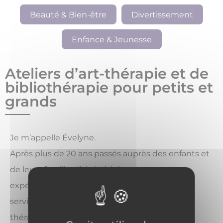
Beauté & Bien-être
Divertissement
Enfance & Jeunesse
Ateliers d’art-thérapie et de
bibliothérapie pour petits et
grands
Je m’appelle Évelyne.
Après plus de 20 ans passés auprès des enfants et
de leurs familles, j’ai choisi de mettre mon
expérience, ma sensibilité et ma créativité au
service du bien-être émotionnel, à travers l’art-
thérapie et la bibliothérapie.