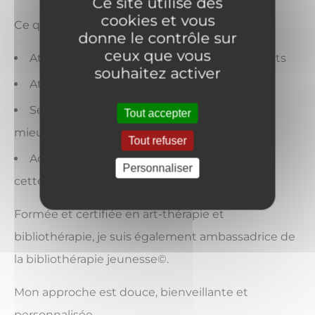
Ce site utilise des
cookies et vous
Ce que je propose :
donne le contrôle sur
ceux que vous
Ateliers d’art-thérapie pour adultes et enfants
souhaitez activer
Ateliers de bibliothérapie jeunesse
Séances individuelles pour se recentrer et
Tout accepter
mieux se connaître
Tout refuser
Accompagnement des futurs parents dans
Personnaliser
cette période de transition
Formée et certifiée en art-thérapie et
bibliothérapie, je suis également ambassadrice de
la bibliothérapie jeunesse©.
Mon approche est douce, bienveillante et
personnalisée.